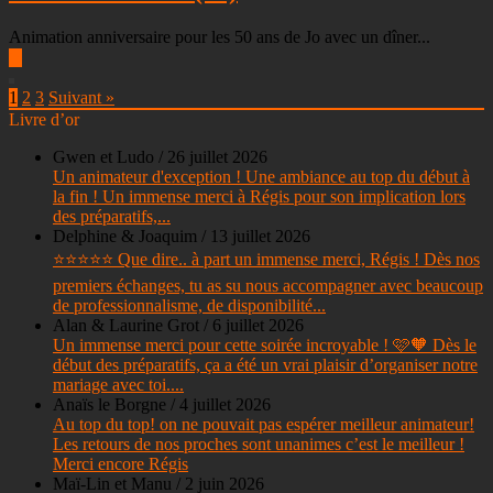
Animation anniversaire pour les 50 ans de Jo avec un dîner...
▶
1
2
3
Suivant »
Livre d’or
Gwen et Ludo
/
26 juillet 2026
Un animateur d'exception ! Une ambiance au top du début à
la fin ! Un immense merci à Régis pour son implication lors
des préparatifs,...
Delphine & Joaquim
/
13 juillet 2026
⭐⭐⭐⭐⭐ Que dire.. à part un immense merci, Régis ! Dès nos
premiers échanges, tu as su nous accompagner avec beaucoup
de professionnalisme, de disponibilité...
Alan & Laurine Grot
/
6 juillet 2026
Un immense merci pour cette soirée incroyable ! 🩷🧡 Dès le
début des préparatifs, ça a été un vrai plaisir d’organiser notre
mariage avec toi....
Anaïs le Borgne
/
4 juillet 2026
Au top du top! on ne pouvait pas espérer meilleur animateur!
Les retours de nos proches sont unanimes c’est le meilleur !
Merci encore Régis
Maï-Lin et Manu
/
2 juin 2026