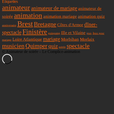
Étiquettes
animateur
animateur de mariage
animateur de
animation
soirée
animation mariage
animation quiz
Brest
Bretagne
dîner-
Côtes d'Armor
anniversaire
Finistère
spectacle
Ille et Vilaine
guingamp
jeux
Jeux pour
mariage
Loire Atlantique
Morbihan
Morlaix
mariage
musicien
Quimper
spectacle
quiz
soirée
© Animateur de soirée – Le Complice-animation