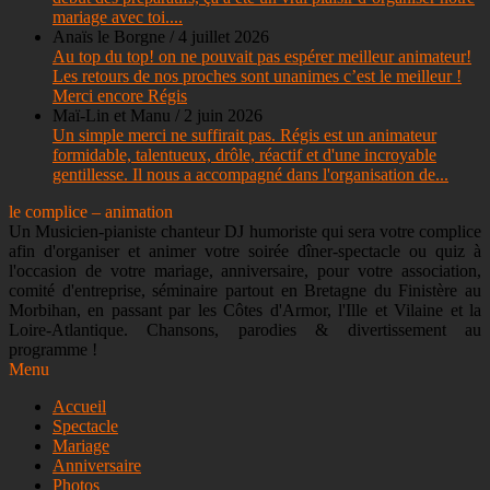
mariage avec toi....
Nous te recommandons les yeux fermés à tous les futurs
Anaïs le Borgne
/
4 juillet 2026
mariés. Tu es passionné, investi, à l’écoute et tu mets tout ton
Au top du top! on ne pouvait pas espérer meilleur animateur!
cœur pour faire de chaque événement un moment unique.
Les retours de nos proches sont unanimes c’est le meilleur !
Merci encore Régis
Encore un immense merci pour tout, Régis. Tu as joué un rôle
Maï-Lin et Manu
/
2 juin 2026
essentiel dans cette journée qui restera gravée dans nos
Un simple merci ne suffirait pas. Régis est un animateur
formidable, talentueux, drôle, réactif et d'une incroyable
mémoires pour toujours ✨
gentillesse. Il nous a accompagné dans l'organisation de...
le complice – animation
Un Musicien-pianiste chanteur DJ humoriste qui sera votre complice
afin d'organiser et animer votre soirée dîner-spectacle ou quiz à
l'occasion de votre mariage, anniversaire, pour votre association,
comité d'entreprise, séminaire partout en Bretagne du Finistère au
Morbihan, en passant par les Côtes d'Armor, l'Ille et Vilaine et la
Loire-Atlantique. Chansons, parodies & divertissement au
programme !
Menu
Accueil
Spectacle
Mariage
Anniversaire
Photos