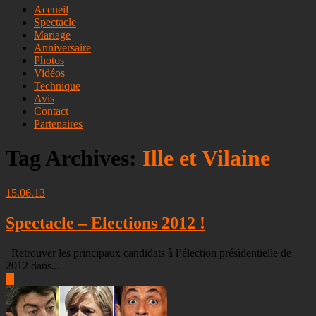
Skip
Accueil
to
Spectacle
content
Mariage
Anniversaire
Photos
Vidéos
Technique
Avis
Contact
Partenaires
Tag Archives:
Ille et Vilaine
15.06.13
Spectacle – Elections 2012 !
Retrouver les principaux candidats à l’élection présidentielle de
2012 dans...
▶