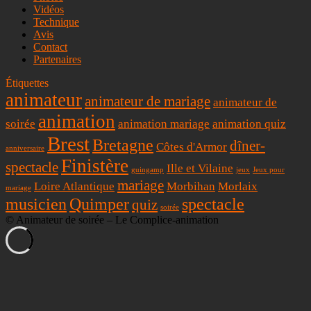
Vidéos
Technique
Avis
Contact
Partenaires
Étiquettes
animateur
animateur de mariage
animateur de
animation
soirée
animation mariage
animation quiz
Brest
Bretagne
dîner-
Côtes d'Armor
anniversaire
Finistère
spectacle
Ille et Vilaine
guingamp
jeux
Jeux pour
mariage
Loire Atlantique
Morbihan
Morlaix
mariage
musicien
Quimper
spectacle
quiz
soirée
© Animateur de soirée – Le Complice-animation