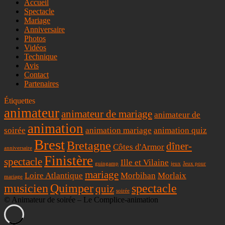
Accueil
Spectacle
Mariage
Anniversaire
Photos
Vidéos
Technique
Avis
Contact
Partenaires
Étiquettes
animateur
animateur de mariage
animateur de
animation
soirée
animation mariage
animation quiz
Brest
Bretagne
dîner-
Côtes d'Armor
anniversaire
Finistère
spectacle
Ille et Vilaine
guingamp
jeux
Jeux pour
mariage
Loire Atlantique
Morbihan
Morlaix
mariage
musicien
Quimper
spectacle
quiz
soirée
© Animateur de soirée – Le Complice-animation