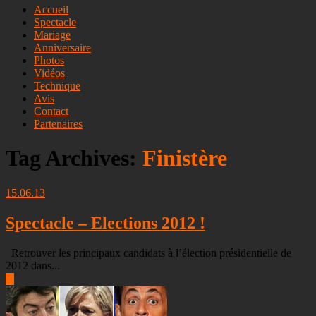
Skip
Accueil
to
Spectacle
content
Mariage
Anniversaire
Photos
Vidéos
Technique
Avis
Contact
Partenaires
Tag Archives:
Finistère
15.06.13
Spectacle – Elections 2012 !
Retrouver les principaux candidats à l’élection présidentielle de
2012 dans...
▶