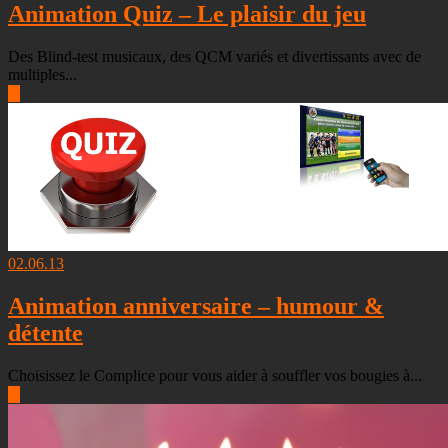
Animation Quiz – Le plaisir du jeu
Des Blind-test musicaux, des QCM variés et divertissants avec de
multiples...
▶
02.06.13
Animation anniversaire – humour &
détente
Choisissez le Complice pour vous aider à souffler vos bougies à...
▶