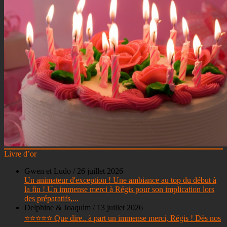
Livre d’or
Gwen et Ludo
/
26 juillet 2026
Un animateur d'exception ! Une ambiance au top du début à
la fin ! Un immense merci à Régis pour son implication lors
des préparatifs,...
Delphine & Joaquim
/
13 juillet 2026
⭐⭐⭐⭐⭐ Que dire.. à part un immense merci, Régis ! Dès nos