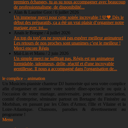
premiers échanges, tu as su nous accompagner avec beaucoup
de professionnalisme, de disponibilité...
Alan & Laurine Grot
/
6 juillet 2026
Un immense merci pour cette soirée incroyable ! 🩷🧡 Dès le
début des préparatifs, ça a été un vrai plaisir d’organiser notre
mariage avec toi....
Anaïs le Borgne
/
4 juillet 2026
Au top du top! on ne pouvait pas espérer meilleur animateur!
Les retours de nos proches sont unanimes c’est le meilleur !
Merci encore Régis
Maï-Lin et Manu
/
2 juin 2026
Un simple merci ne suffirait pas. Régis est un animateur
formidable, talentueux, drôle, réactif et d'une incroyable
gentillesse. Il nous a accompagné dans l'organisation de...
le complice – animation
Un Musicien-pianiste chanteur DJ humoriste qui sera votre complice
afin d'organiser et animer votre soirée dîner-spectacle ou quiz à
l'occasion de votre mariage, anniversaire, pour votre association,
comité d'entreprise, séminaire partout en Bretagne du Finistère au
Morbihan, en passant par les Côtes d'Armor, l'Ille et Vilaine et la
Loire-Atlantique. Chansons, parodies & divertissement au
programme !
Menu