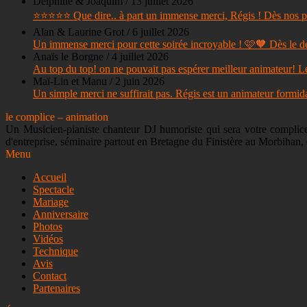
Delphine & Joaquim
/
13 juillet 2026
⭐⭐⭐⭐⭐ Que dire.. à part un immense merci, Régis ! Dès nos pre
Alan & Laurine Grot
/
6 juillet 2026
Un immense merci pour cette soirée incroyable ! 🩷🧡 Dès le début
Anaïs le Borgne
/
4 juillet 2026
Au top du top! on ne pouvait pas espérer meilleur animateur! Le
Maï-Lin et Manu
/
2 juin 2026
Un simple merci ne suffirait pas. Régis est un animateur formidab
le complice – animation
Un Musicien-pianiste chanteur DJ humoriste qui sera votre complice a
d'entreprise, séminaire partout en Bretagne du Finistère au Morbihan, 
Menu
Accueil
Spectacle
Mariage
Anniversaire
Photos
Vidéos
Technique
Avis
Contact
Partenaires