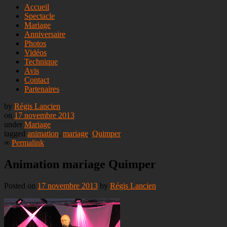
Skip
Accueil
to
Spectacle
content
Mariage
Anniversaire
Photos
Vidéos
Technique
Avis
Contact
Partenaires
by
Régis Lancien
on
17 novembre 2013
under
Mariage
tagged
animation
,
mariage
,
Quimper
∞
Permalink
Animation mariage Quimper
Posted on
17 novembre 2013
by
Régis Lancien