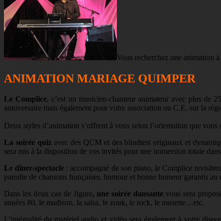
Vous recherchez une animation à l
ANIMATION MARIAGE QUIMPER
Le Complice
, c’est un musicien-chanteur animateur avec plus de 2
anniversaire mais également pour votre association ou C.E, sur la rég
Deux styles d’animation s’offrent à vous selon l’orientation que vous 
La soirée quiz
avec des QCM et des blindtest originaux et dynamique
sera mis à la disposition de vos invités pour une immersion totale da
Le dîner-spectacle
: accompagné de son piano, le Complice revisitera
parodie de chansons françaises, humour et bonne humeur garantis au c
Dans les deux cas de figure
, une soirée dansante
vous sera proposé 
années 80, le madison, la salsa, le zouk, le rock, le musette…etc.
L’intégralité du matériel audio et vidéo sera également à votre disp