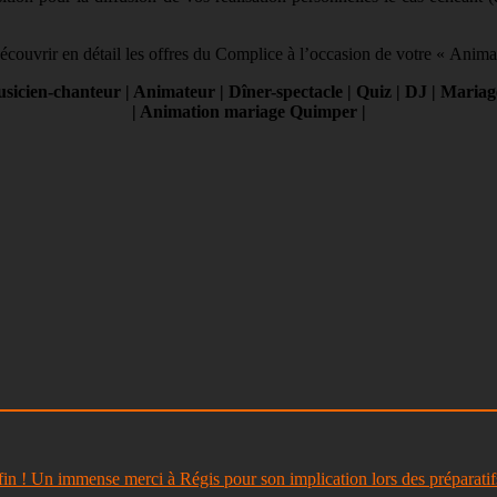
écouvrir en détail les offres du Complice à l’occasion de votre « Anim
icien-chanteur | Animateur | Dîner-spectacle | Quiz | DJ | Mariage 
| Animation mariage Quimper |
n ! Un immense merci à Régis pour son implication lors des préparatifs