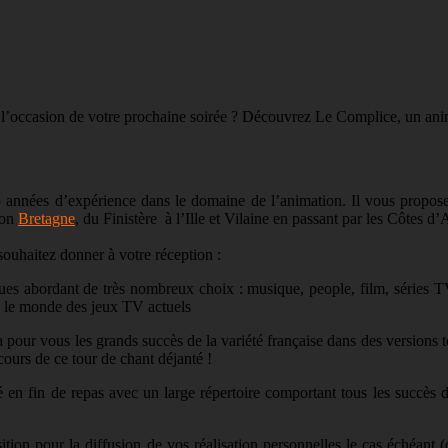
’occasion de votre prochaine soirée ? Découvrez Le Complice, un animat
5 années d’expérience dans le domaine de l’animation. Il vous propos
ion
Bretagne
, du Finistère à l’Ille et Vilaine en passant par les Côtes 
souhaitez donner à votre réception :
s abordant de très nombreux choix : musique, people, film, séries TV
ns le monde des jeux TV actuels
 pour vous les grands succès de la variété française dans des versions 
ours de ce tour de chant déjanté !
en fin de repas avec un large répertoire comportant tous les succès d
osition pour la diffusion de vos réalisation personnelles le cas éché