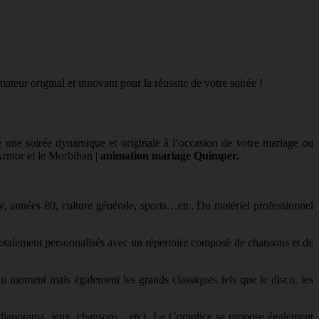
eur original et innovant pour la réussite de votre soirée !
e une soirée dynamique et originale à l’occasion de votre mariage ou
d’Armor et le Morbihan |
animation mariage Quimper.
, années 80, culture générale, sports…etc. Du matériel professionnel
totalement personnalisés avec un répertoire composé de chansons et de
u moment mais également les grands classiques tels que le disco, les
ant (diaporama, jeux, chansons…etc). Le Complice se propose également