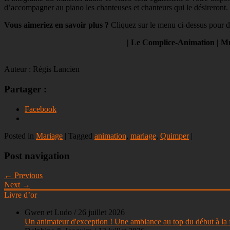
d’accompagner au piano les chanteuses et chanteurs qui le désireront.
Vous aimeriez en savoir plus ?
Cliquez sur le menu ci-dessus pour d
| Le Complice-Animation | Mus
Auteur : Régis Lancien
Partager :
Facebook
Posted in
Mariage
|
Tagged
animation
,
mariage
,
Quimper
|
Post navigation
← Previous
Next →
Livre d’or
Gwen et Ludo
/
26 juillet 2026
Un animateur d'exception ! Une ambiance au top du début à la fi