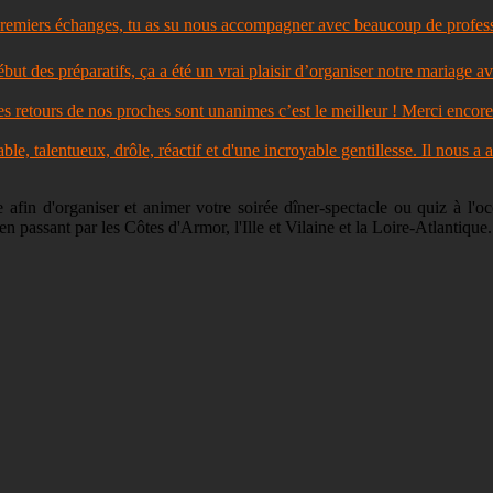
miers échanges, tu as su nous accompagner avec beaucoup de professio
 des préparatifs, ça a été un vrai plaisir d’organiser notre mariage ave
s retours de nos proches sont unanimes c’est le meilleur ! Merci encor
le, talentueux, drôle, réactif et d'une incroyable gentillesse. Il nous a
fin d'organiser et animer votre soirée dîner-spectacle ou quiz à l'oc
en passant par les Côtes d'Armor, l'Ille et Vilaine et la Loire-Atlanti